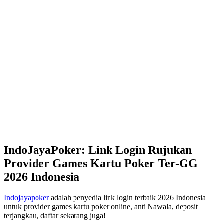
IndoJayaPoker: Link Login Rujukan
Provider Games Kartu Poker Ter-GG
2026 Indonesia
Indojayapoker
adalah penyedia link login terbaik 2026 Indonesia
untuk provider games kartu poker online, anti Nawala, deposit
terjangkau, daftar sekarang juga!