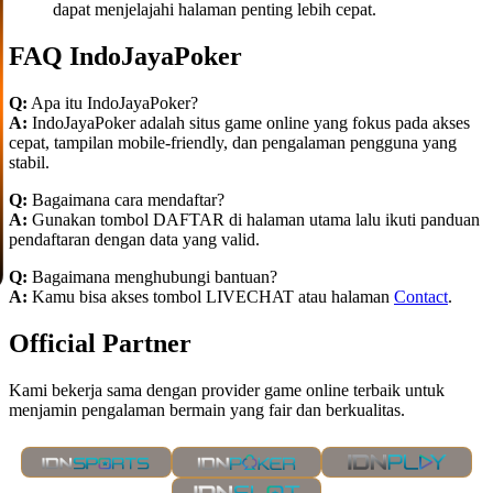
dapat menjelajahi halaman penting lebih cepat.
FAQ IndoJayaPoker
Q:
Apa itu IndoJayaPoker?
A:
IndoJayaPoker adalah situs game online yang fokus pada akses
cepat, tampilan mobile-friendly, dan pengalaman pengguna yang
stabil.
Q:
Bagaimana cara mendaftar?
A:
Gunakan tombol DAFTAR di halaman utama lalu ikuti panduan
pendaftaran dengan data yang valid.
Q:
Bagaimana menghubungi bantuan?
A:
Kamu bisa akses tombol LIVECHAT atau halaman
Contact
.
Official Partner
Kami bekerja sama dengan provider game online terbaik untuk
menjamin pengalaman bermain yang fair dan berkualitas.