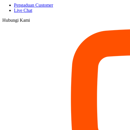
Pengaduan Customer
Live Chat
Hubungi Kami