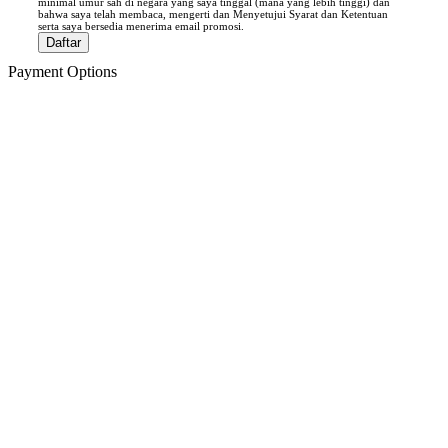
minimal umur sah di negara yang saya tinggal (mana yang lebih tinggi) dan
bahwa saya telah membaca, mengerti dan Menyetujui Syarat dan Ketentuan
serta saya bersedia menerima email promosi.
Daftar
Payment Options