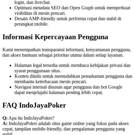
login, dan livechat.
Optimasi metadata SEO dan Open Graph untuk memperkuat
visibilitas di mesin pencari.
Desain AMP-friendly untuk performa cepat dan stabil di
perangkat mobile.
Informasi Kepercayaan Pengguna
Kami menempatkan transparansi informasi, kenyamanan pengguna,
dan akses bantuan sebagai prioritas utama dalam setiap layanan.
Halaman legal tersedia untuk membaca kebijakan privasi dan
syarat penggunaan situs.
Konten ditulis untuk memudahkan pemahaman pengguna dan
membantu keterbacaan mesin pencari.
Navigasi internal disusun agar pengguna dan bot Google
dapat menjelajahi halaman penting lebih cepat.
FAQ IndoJayaPoker
Q:
Apa itu IndoJayaPoker?
A:
IndoJayaPoker adalah situs game online yang fokus pada akses
cepat, tampilan mobile-friendly, dan pengalaman pengguna yang
stabil.